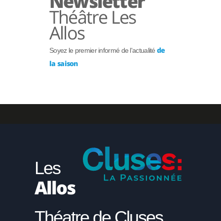
Newsletter
Théâtre Les
Allos
de
Soyez le premier informé de l'actualité
la saison
Les
Allos
Théatre de Cluses