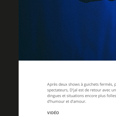
Après deux shows à guichets fermés, pl
spectateurs, D’jal est de retour avec 
dingues et situations encore plus folle
d’humour et d’amour.
VIDÉO