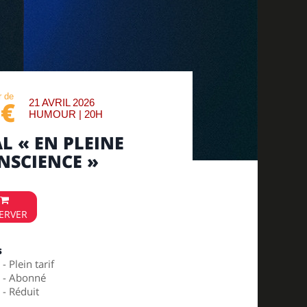
r de
3€
21 AVRIL 2026
HUMOUR | 20H
AL « EN PLEINE
NSCIENCE »
ERVER
s
 - Plein tarif
€ - Abonné
 - Réduit