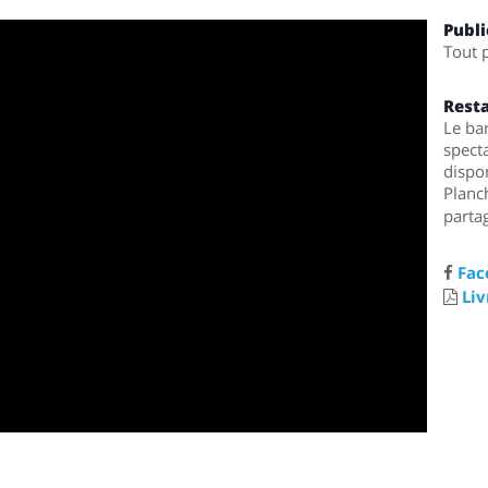
Publi
Tout 
Rest
Le ba
specta
dispo
Planc
partag
Fac
Liv