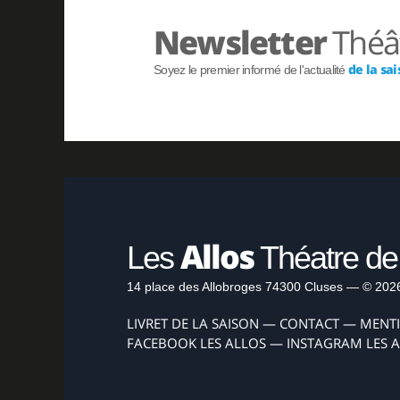
Newsletter
Théât
de la sa
Soyez le premier informé de l'actualité
INFOS
RÉSERVER
INFOS
Allos
Les
Théatre de
14 place des Allobroges 74300 Cluses — © 202
LIVRET DE LA SAISON
—
CONTACT
—
MENT
FACEBOOK LES ALLOS
—
INSTAGRAM LES 