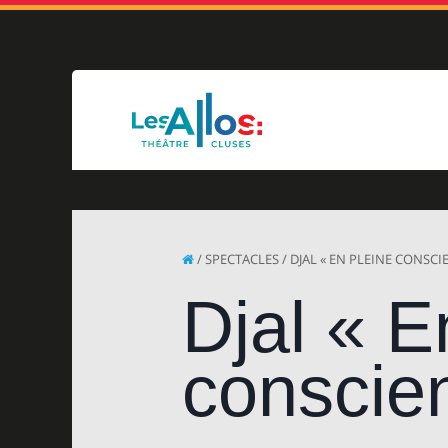
/ SPECTACLES / DJAL « EN PLEINE CONSCI
Djal « E
conscie