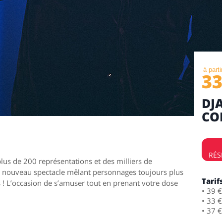
à parti
3
DJ
CO
RÉS
us de 200 représentations et des milliers de
un nouveau spectacle mêlant personnages toujours plus
Tarif
s ! L’occasion de s’amuser tout en prenant votre dose
• 39 €
• 33 
• 37 €