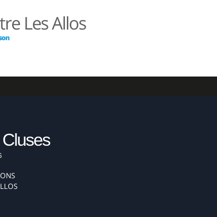
re Les Allos
ison
RÉSERVER
 Cluses
6
IONS
ALLOS