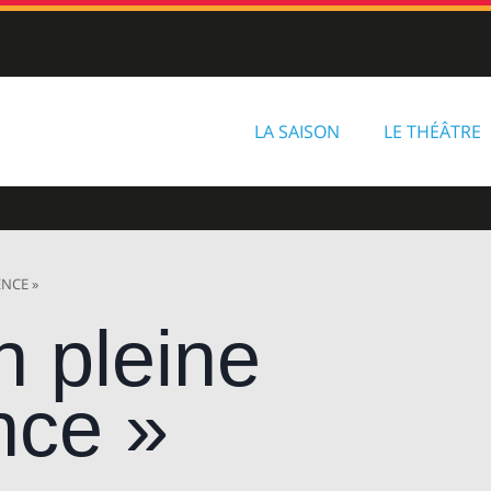
LA SAISON
LE THÉÂTRE
ENCE »
n pleine
nce »