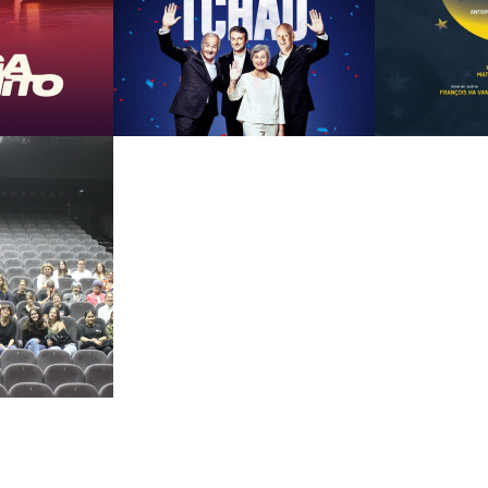
RÉSERVER
INFOS
RÉSERVER
INFOS
05/03/2027
27/03/2027
LES CHANSONNIERS -
LE PETIT P
MANU TCHAO
ANTOINE D
EXUPÉRY
RÉSERVER
INFOS
RÉSERVER
INFOS
13/05/2027
TRE DU
 PONCET