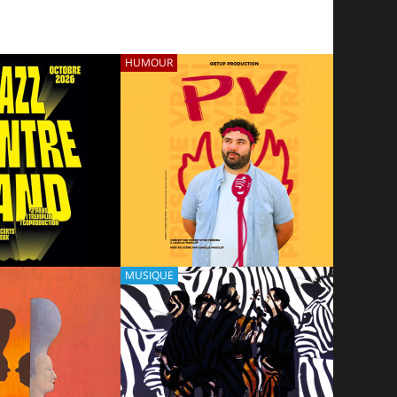
HUMOUR
15/10/2026
MUSIQUE
07/11/2026
PV - PRESQUE VRAI
REBAND -
CHMIDT ET
DDAM