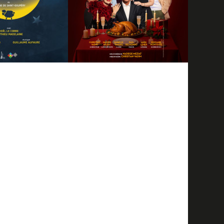
RÉSERVER
INFOS
RÉSERVER
06/04/2027
09/04/2027
RINCE DE
AMOUR & CIGARETTES -
E SAINT
FUMER NUIT À LA SANTÉ,
LA FAMILLE AUSSI
RÉSERVER
INFOS
RÉSERVER