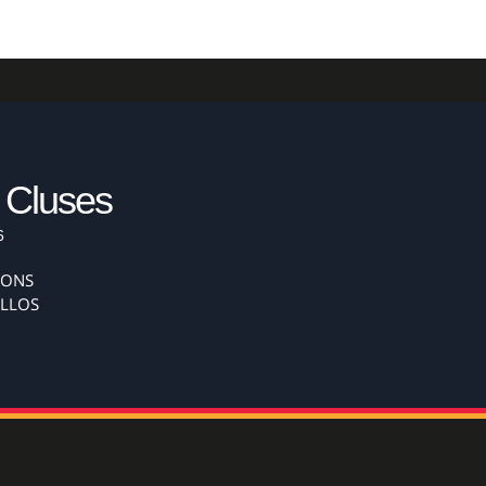
 Cluses
6
IONS
ALLOS