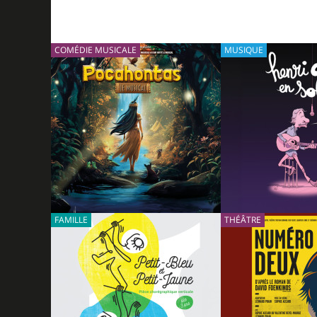
COMÉDIE MUSICALE
MUSIQUE
FAMILLE
02/10/2026
THÉÂTRE
POCAHONTAS, LE
HENRI DÈS EN S
MUSICAL