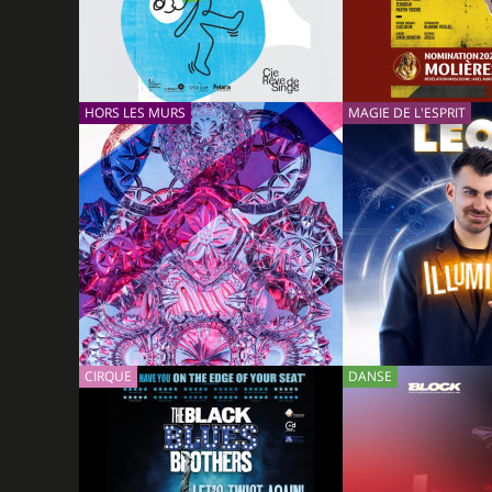
INFOS
RÉSERVER
INFOS
HORS LES MURS
24/11/2026
MAGIE DE L'ESPRIT
PETIT BLEU ET PETIT JAUNE
NUMÉRO DEUX
- COMPAGNIE RÊVE DE
SINGE - D’APRÈS L’ŒUVRE
DE LÉO LIONNI
INFOS
RÉSERVER
INFOS
CIRQUE
21/01/2027
DANSE
DOM JUAN AU THÉÂTRE DE
LÉON - ILLUMIN
CAROUGE