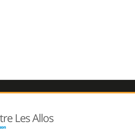
OS
re Les Allos
ison