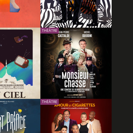
RÉSERVER
INFOS
RÉSERVER
13/12/2026
THÉÂTRE
15/01/2027
 DE FIGARO AU
REQUIEM(S) - QUATUOR
ÉÂTRE DE
DEBUSSY
RÉSERVER
INFOS
RÉSERVER
09/02/2027
THÉÂTRE
12/02/2027
MONSIEUR CHASSE