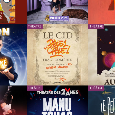
RÉSERVER
INFOS
INFOS
04/12/2026
THÉÂTRE
11/12/2026
THÉÂTRE
BÉRENGÈRE KRIEF - SEXE
LES NOCES
GRAND TH
GENÈVE
RÉSERVER
INFOS
RÉSERVER
INFOS
29/01/2027
THÉÂTRE
05/02/2027
THÉÂTRE
É
LE CID PÈTE UN CÂBLE !
AU CIEL