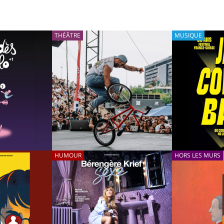
THÉÂTRE
MUSIQUE
10/10/2026
HUMOUR
13/10/2026
HORS LES MURS
OLO + 1
DE L’ADDICTION AUX
FESTIVAL
ÉCRANS AU TITRE DE
JAZZCONT
CHAMPION DE BMX : JORIS
VINCENT S
BRETAGNOLLES
NATAN NI