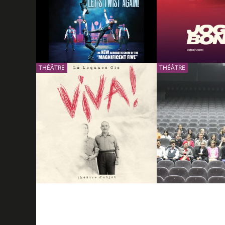
INFOS
RÉSERVER
INFOS
THÉÂTRE
25/02/2027
THÉÂTRE
LET'S TWIST AGAIN ! THE
JOGA BONITO
BLACK BLUES BROTHERS
INFOS
RÉSERVER
INFOS
30/04/2027
VIVA !
L'OPTION THÉÂ
LYCÉE CHARLES